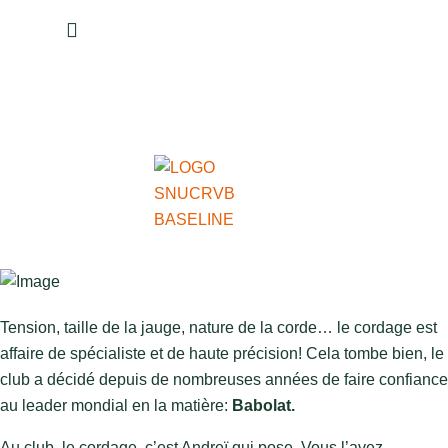
drafts
phon
Tension, taille de la jauge, nature de la corde… le cordage est
affaire de spécialiste et de haute précision! Cela tombe bien, le
club a décidé depuis de nombreuses années de faire confiance
au leader mondial en la matière:
Babolat.
Au club, le cordage, c’est Andreï qui pose. Vous l’avez