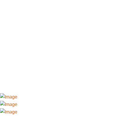
LA PASSION DU HAUT NIVEAU
Pros et pépinières de talent, découvrez l’approche élite du club