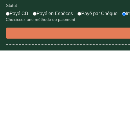
Statut
Payé CB
Payé en Espèces
Payé par Chèque
I
Choisissez une méthode de paiement