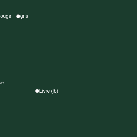
rouge
gris
ue
Livre (lb)