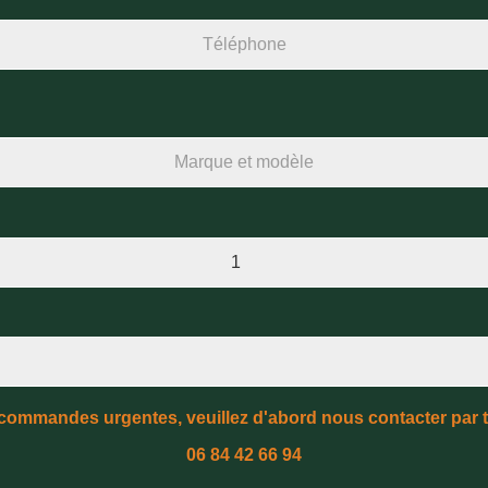
 commandes urgentes, veuillez d'abord nous contacter par 
06 84 42 66 94