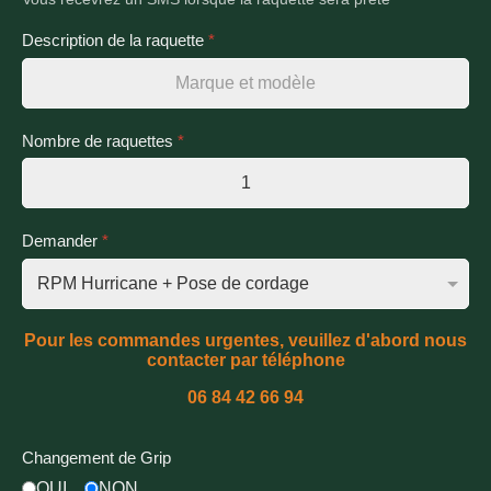
Description de la raquette
*
Nombre de raquettes
*
Demander
*
Pour les commandes urgentes, veuillez d'abord nous
contacter par téléphone
06 84 42 66 94
Changement de Grip
OUI
NON