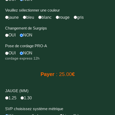
Veuillez sélectionner une couleur
jaune
bleu
blanc
rouge
gris
Changement de Surgrips
OUI
NON
Pose de cordage PRO-A
OUI
NON
cordage express 12h
Payer
:
25.00
€
JAUGE (MM)
1.25
1.30
SVP choisissez système métrique